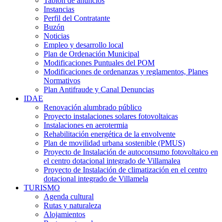
Tablón de anuncios
Instancias
Perfil del Contratante
Buzón
Noticias
Empleo y desarrollo local
Plan de Ordenación Municipal
Modificaciones Puntuales del POM
Modificaciones de ordenanzas y reglamentos, Planes
Normativos
Plan Antifraude y Canal Denuncias
IDAE
Renovación alumbrado público
Proyecto instalaciones solares fotovoltaicas
Instalaciones en aerotermia
Rehabilitación energética de la envolvente
Plan de movilidad urbana sostenible (PMUS)
Proyecto de Instalación de autoconsumo fotovoltaico en
el centro dotacional integrado de Villamalea
Proyecto de Instalación de climatización en el centro
dotacional integrado de Villamela
TURISMO
Agenda cultural
Rutas y naturaleza
Alojamientos