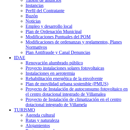
Tablón de anuncios
Instancias
Perfil del Contratante
Buzón
Noticias
Empleo y desarrollo local
Plan de Ordenación Municipal
Modificaciones Puntuales del POM
Modificaciones de ordenanzas y reglamentos, Planes
Normativos
Plan Antifraude y Canal Denuncias
IDAE
Renovación alumbrado público
Proyecto instalaciones solares fotovoltaicas
Instalaciones en aerotermia
Rehabilitación energética de la envolvente
Plan de movilidad urbana sostenible (PMUS)
Proyecto de Instalación de autoconsumo fotovoltaico en
el centro dotacional integrado de Villamalea
Proyecto de Instalación de climatización en el centro
dotacional integrado de Villamela
TURISMO
Agenda cultural
Rutas y naturaleza
Alojamientos