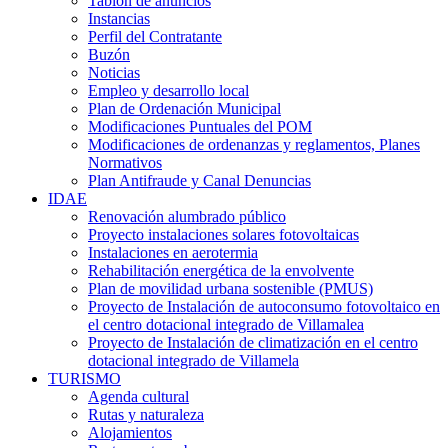
Tablón de anuncios
Instancias
Perfil del Contratante
Buzón
Noticias
Empleo y desarrollo local
Plan de Ordenación Municipal
Modificaciones Puntuales del POM
Modificaciones de ordenanzas y reglamentos, Planes
Normativos
Plan Antifraude y Canal Denuncias
IDAE
Renovación alumbrado público
Proyecto instalaciones solares fotovoltaicas
Instalaciones en aerotermia
Rehabilitación energética de la envolvente
Plan de movilidad urbana sostenible (PMUS)
Proyecto de Instalación de autoconsumo fotovoltaico en
el centro dotacional integrado de Villamalea
Proyecto de Instalación de climatización en el centro
dotacional integrado de Villamela
TURISMO
Agenda cultural
Rutas y naturaleza
Alojamientos