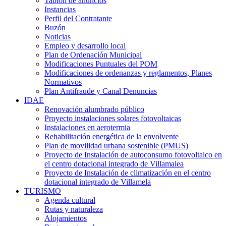
Tablón de anuncios
Instancias
Perfil del Contratante
Buzón
Noticias
Empleo y desarrollo local
Plan de Ordenación Municipal
Modificaciones Puntuales del POM
Modificaciones de ordenanzas y reglamentos, Planes
Normativos
Plan Antifraude y Canal Denuncias
IDAE
Renovación alumbrado público
Proyecto instalaciones solares fotovoltaicas
Instalaciones en aerotermia
Rehabilitación energética de la envolvente
Plan de movilidad urbana sostenible (PMUS)
Proyecto de Instalación de autoconsumo fotovoltaico en
el centro dotacional integrado de Villamalea
Proyecto de Instalación de climatización en el centro
dotacional integrado de Villamela
TURISMO
Agenda cultural
Rutas y naturaleza
Alojamientos