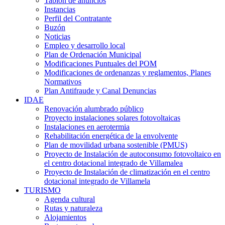
Tablón de anuncios
Instancias
Perfil del Contratante
Buzón
Noticias
Empleo y desarrollo local
Plan de Ordenación Municipal
Modificaciones Puntuales del POM
Modificaciones de ordenanzas y reglamentos, Planes
Normativos
Plan Antifraude y Canal Denuncias
IDAE
Renovación alumbrado público
Proyecto instalaciones solares fotovoltaicas
Instalaciones en aerotermia
Rehabilitación energética de la envolvente
Plan de movilidad urbana sostenible (PMUS)
Proyecto de Instalación de autoconsumo fotovoltaico en
el centro dotacional integrado de Villamalea
Proyecto de Instalación de climatización en el centro
dotacional integrado de Villamela
TURISMO
Agenda cultural
Rutas y naturaleza
Alojamientos